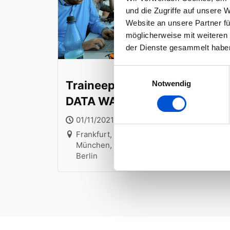
und die Zugriffe auf unsere 
Website an unsere Partner fü
möglicherweise mit weiteren
der Dienste gesammelt habe
Einwilligungsauswahl
Traineeprogramm CLOUD
Notwendig
DATA WAREHOUSE & DATA
ENGINEERING
01/11/2021 @ 00:00 - 02/01/2022 @ 23:59
Frankfurt, Heilbronn, Stuttgart, Köln,
München, Hamburg, Saarbrücken und
Berlin