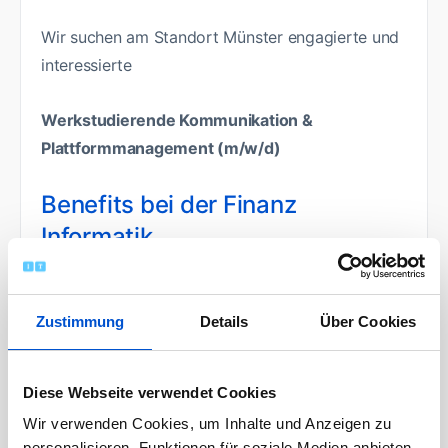
Wir suchen am Standort Münster engagierte und
interessierte
Werkstudierende Kommunikation &
Plattformmanagement (m/w/d)
Benefits bei der Finanz
Informatik
Gründe, um im #TeamFI zu arbeiten, gibt es viele
– neben flexiblen Arbeitszeiten, vergünstigten
Zustimmung
Details
Über Cookies
Jobtickets oder der Möglichkeit mobil zu
arbeiten, gibt es noch einiges mehr.
Diese Webseite verwendet Cookies
Aufgaben:
Wir verwenden Cookies, um Inhalte und Anzeigen zu
personalisieren, Funktionen für soziale Medien anbieten