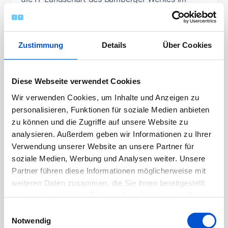
Low-Code-Bereich:
Du unterstützt bei Entwicklung & Betrieb
Zustimmung
Details
Über Cookies
(DevOps) von:
Low-Code Applikationen
Diese Webseite verwendet Cookies
RPA-Bots (Robotic Process Automation)
Wir verwenden Cookies, um Inhalte und Anzeigen zu
ETL-Jobs (Extract-Transform-Load)
personalisieren, Funktionen für soziale Medien anbieten
Dashboards
zu können und die Zugriffe auf unsere Website zu
analysieren. Außerdem geben wir Informationen zu Ihrer
Du konzeptionierst und setzt strategische
Verwendung unserer Website an unsere Partner für
Projekte um, wie z.B. automatisiertes Testing
soziale Medien, Werbung und Analysen weiter. Unsere
oder Validierung neuer Tools / Technologien.
Partner führen diese Informationen möglicherweise mit
Du hilfst bei der Koordination des Netzwerks
weiteren Daten zusammen, die Sie ihnen bereitgestellt
haben oder die sie im Rahmen Ihrer Nutzung der Dienste
für Citizen Developer am Standort.
gesammelt haben.
Einwilligungsauswahl
Notwendig
Profil