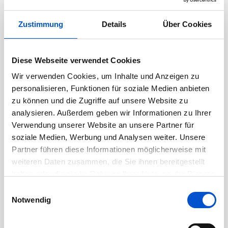
Wareneingangsprüfpläne erstellen,
Zustimmung
Details
Über Cookies
Koordination und Durchführung von
technischen Wareneingangsprüfungen gemäß
Vorgaben mit geeigneten Prüfmitteln
Diese Webseite verwendet Cookies
Klärung von prozessabweichenden
Wir verwenden Cookies, um Inhalte und Anzeigen zu
Vorgängen bzw. von qualitätsrelevanten
personalisieren, Funktionen für soziale Medien anbieten
Fragestellungen (z.B. Abweichungen,
zu können und die Zugriffe auf unsere Website zu
Unvollständigkeit, Beschädigungen,
analysieren. Außerdem geben wir Informationen zu Ihrer
Verwendung unserer Website an unsere Partner für
Sperrware) von Wareneingangspositionen,
soziale Medien, Werbung und Analysen weiter. Unsere
Pflege der relevanten Daten im ERP-System
Partner führen diese Informationen möglicherweise mit
Im Rahmen der Erstmusterfreigabe Erstellung
weiteren Daten zusammen, die Sie ihnen bereitgestellt
von Prüfberichten für Einbauversuche in der
haben oder die sie im Rahmen Ihrer Nutzung der Dienste
Fertigung
gesammelt haben.
Einwilligungsauswahl
Durchführung von technischen Messungen für
Notwendig
Erstmuster und Reklamationen