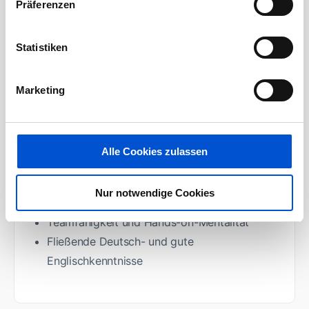
Präferenzen
Profil
Statistiken
Abschluss einer gewerblich-technischen
Berufsausbildung (z.B. als Mechatroniker/in)
oder eine vergleichbare Qualifikation
Marketing
Gutes technisches Verständnis zum Lesen
und Interpretieren von technischen
Zeichnungen und Prüfplänen
Alle Cookies zulassen
MS Office- und ERP-Kenntnisse
(wünschenswert Navision)
Nur notwendige Cookies
Systematisches und strukturiertes Arbeiten
Teamfähigkeit und Hands-on-Mentalität
Fließende Deutsch- und gute
Englischkenntnisse