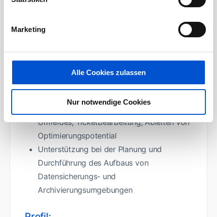
Datenbanken und Anwendungen
Support bei der Betreuung der
Marketing
Datensicherungs- und
Archivierungsumgebung im C/S-Umfeld
Mitarbeit bei der Entwicklung und dem
Alle Cookies zulassen
Betrieb von Automatisierungslösungen für
Datensicherungen
Nur notwendige Cookies
Regelmäßige Kontrolle des produktiven
Umfeldes, Ticketbearbeitung, Ableiten von
Optimierungspotential
Unterstützung bei der Planung und
Durchführung des Aufbaus von
Datensicherungs- und
Archivierungsumgebungen
Profil: