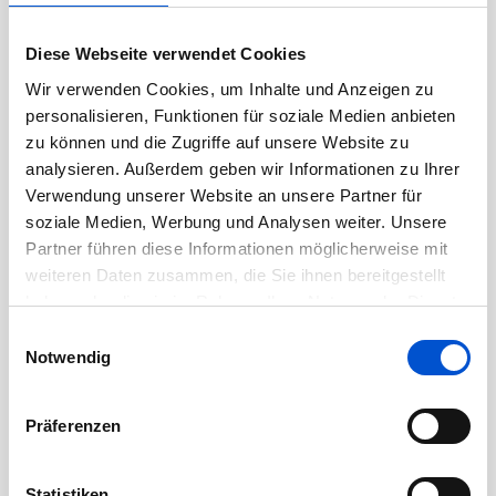
wie z.B. Oracle, DB2, SQL oder Exchange
moderne und wirtschaftliche Lösungen zur
Diese Webseite verwendet Cookies
Datensicherung und Archivierung.
Wir verwenden Cookies, um Inhalte und Anzeigen zu
personalisieren, Funktionen für soziale Medien anbieten
Benefits bei der Finanz
zu können und die Zugriffe auf unsere Website zu
analysieren. Außerdem geben wir Informationen zu Ihrer
Informatik
Verwendung unserer Website an unsere Partner für
soziale Medien, Werbung und Analysen weiter. Unsere
Gründe, um im #TeamFI zu arbeiten, gibt es viele
Partner führen diese Informationen möglicherweise mit
– neben flexiblen Arbeitszeiten, vergünstigten
weiteren Daten zusammen, die Sie ihnen bereitgestellt
Jobtickets oder der Möglichkeit mobil zu
haben oder die sie im Rahmen Ihrer Nutzung der Dienste
arbeiten, gibt es noch einiges mehr.
gesammelt haben.
Einwilligungsauswahl
Notwendig
Aufgaben:
Präferenzen
Mitwirkung bei der Bereitstellung von
Datensicherungen und Archivierungen für
die Serversysteme, Filesysteme,
Statistiken