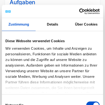
Aufgaben
Du unterstützt uns aktiv im administrativen
und operativen Bewerbermanagement
Zustimmung
Details
Über Cookies
und betreust die Kandidaten während des
gesamten Bewerbungsprozesses.
Die Telefoninterviews zum Vorab-Screening
Diese Webseite verwendet Cookies
führst du eigenständig durch und bist an der
Wir verwenden Cookies, um Inhalte und Anzeigen zu
Organisation sowie der Durchführung von
personalisieren, Funktionen für soziale Medien anbieten
Vorstellungsgesprächen beteiligt.
zu können und die Zugriffe auf unsere Website zu
Weiterhin erstellst du Stellenanzeigen und
analysieren. Außerdem geben wir Informationen zu Ihrer
Verwendung unserer Website an unsere Partner für
veröffentlichst diese.
soziale Medien, Werbung und Analysen weiter. Unsere
Bei der Entwicklung und Umsetzung von
Partner führen diese Informationen möglicherweise mit
neuen Rekrutierungsmaßnahmen unterstützt
weiteren Daten zusammen, die Sie ihnen bereitgestellt
du tatkräftig und bringst eigene Ideen ein.
haben oder die sie im Rahmen Ihrer Nutzung der Dienste
Du nimmst mit uns an diversen
gesammelt haben.
Einwilligungsauswahl
Recruitingevents teil und repräsentierst