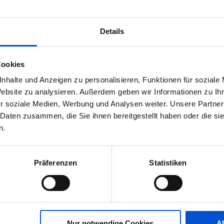
ten, gibt es noch einiges mehr.
Details
zesse innerhalb des Bereichs für Projekt- und
Cookies
nhalte und Anzeigen zu personalisieren, Funktionen für soziale
icklungsprozesse mit externen Dienstleistern
Website zu analysieren. Außerdem geben wir Informationen zu I
kt- und Produktplanungsprozesse im Bereich
r soziale Medien, Werbung und Analysen weiter. Unsere Partner
 Daten zusammen, die Sie ihnen bereitgestellt haben oder die s
hresplanung, den Budgetabstimmungen und der
n.
tifizieren und dafür bereichsübergreifende Lösungen
Präferenzen
Statistiken
schen Aufgabenstellungen zu kaufmännischen und
roduktverantwortlichen bei Kalkulationsfragen
Nur notwendige Cookies
A