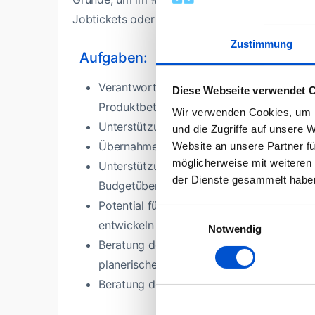
Jobtickets oder der Möglichkeit mobil zu arbei
Zustimmung
Aufgaben:
Verantwortung für die kaufmännischen Pro
Diese Webseite verwendet 
Produktbetrieb
Wir verwenden Cookies, um I
Unterstützung der Verhandlungs- und Abw
und die Zugriffe auf unsere 
Übernahme der Zentralposition für Proje
Website an unsere Partner fü
möglicherweise mit weiteren
Unterstützung des Bereiches, bei der Ja
der Dienste gesammelt habe
Budgetüberwachung
Potential für Prozessverbesserungen iden
Einwilligungsauswahl
entwickeln
Notwendig
Beratung des Bereichsleiters in strategi
planerischen Themengebieten
Beratung der Entwicklungsprojekte und P