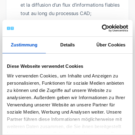
et la diffusion d’un flux d’informations fiables
tout au long du processus CAD;
Animation de la boucle de rétroaction
(feedback loop/ post-mortem) après chaque
Zustimmung
Details
Über Cookies
livraison pour favoriser l’amélioration
continue;
Diese Webseite verwendet Cookies
Gestion du retour d’expérience via la collecte
Wir verwenden Cookies, um Inhalte und Anzeigen zu
et le traitement des sondages clients en
personalisieren, Funktionen für soziale Medien anbieten
collaboration avec l’équipe pluridisciplinaire;
zu können und die Zugriffe auf unsere Website zu
analysieren. Außerdem geben wir Informationen zu Ihrer
Verwendung unserer Website an unsere Partner für
Interface avec le responsable de livraisons
soziale Medien, Werbung und Analysen weiter. Unsere
d’avions pour la collecte des données
Partner führen diese Informationen möglicherweise mit
critiques (spécificités clients, historique des
weiteren Daten zusammen, die Sie ihnen bereitgestellt
livraisons, planning industriel et jalons);
haben oder die sie im Rahmen Ihrer Nutzung der Dienste