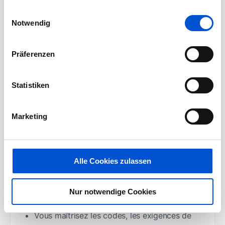
gesammelt haben.
Einwilligungsauswahl
Pilotage des risques et opportunités
Notwendig
techniques par l’évaluation rapide de
problématiques complexes, l’initialisation de
Präferenzen
plans de récupération sous contraintes, et la
prise de décisions équilibrées entre réactivité
Statistiken
industrielle et satisfaction client.
Marketing
Votre profil:
Vous détenez un diplôme universitaire en
ingénierie ou en maintenance aéronautique,
Alle Cookies zulassen
complété par une expérience confirmée de 10
ans minimum dans l’industrie;
Nur notwendige Cookies
Vous maîtrisez les codes, les exigences de