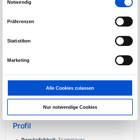
Notwendig
bewertest Risiken entlang von Rohmaterialien
und Lieferketten und stellst die Einhaltung
von
CSR‑Vorgaben
sicher
Präferenzen
Du unterstützt beim
RFQ‑Prozess
– von der
Anfrage bis zur technischen und
Statistiken
kaufmännischen Angebotsbewertung – und
entwickelst nachhaltige, globale
Marketing
Lieferantenbeziehungen
Du gestaltest aktiv die Zukunft unseres
Einkaufs:
Supply-Chain-Strategien,
Alle Cookies zulassen
Risikoanalysen sowie
Digitalisierungsthemen
(KI, Power BI,
Nur notwendige Cookies
Prozesse) liegen in deiner Hand
Profil
Persönlichkeit:
Teamplayer,