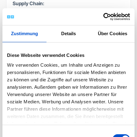
Supply Chain:
Du übernimmst Ownership für dein
eigenes
Projekt
(beispielsweise die Automatisierung
Zustimmung
Details
Über Cookies
von Bestellprozessen) und treibst dieses aktiv
von der Idee bis zur Umsetzung voran
Du verantwortest
Preisverhandlungen und
Diese Webseite verwendet Cookies
Vertragsgestaltung
mit internationalen
Wir verwenden Cookies, um Inhalte und Anzeigen zu
Lieferanten und setzt dabei deine
personalisieren, Funktionen für soziale Medien anbieten
zu können und die Zugriffe auf unsere Website zu
Verhandlungsstärke gezielt ein
analysieren. Außerdem geben wir Informationen zu Ihrer
Du analysierst Märkte und Lieferanten,
Verwendung unserer Website an unsere Partner für
erstellst
Business Reviews
und leitest daraus
soziale Medien, Werbung und Analysen weiter. Unsere
klare Handlungsempfehlungen
Partner führen diese Informationen möglicherweise mit
für Entscheidungen ab
weiteren Daten zusammen, die Sie ihnen bereitgestellt
Du übernimmst Verantwortung im
haben oder die sie im Rahmen Ihrer Nutzung der Dienste
gesammelt haben.
strategischen Supply Chain Management
,
Einwilligungsauswahl