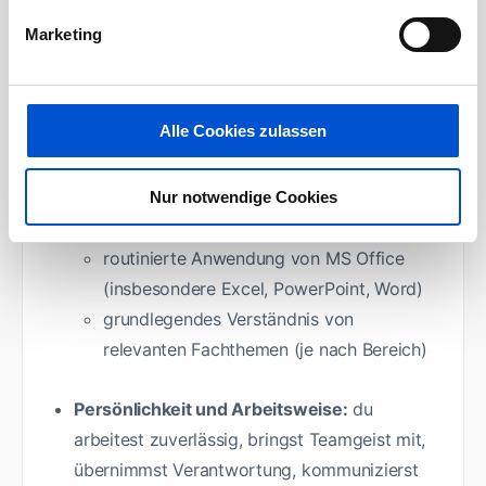
Erfahrung und Know-how:
Marketing
erste praktische Kenntnisse durch
Studium, Projekte, Werkstudententätigkeit
oder vorherige Praktika, idealerweise
Alle Cookies zulassen
bereits in einem internationalen
Unternehmen
sicherer Umgang mit Videoschnitt und -
Nur notwendige Cookies
bearbeitung mit Adobe Premiere Pro
routinierte Anwendung von MS Office
(insbesondere Excel, PowerPoint, Word)
grundlegendes Verständnis von
relevanten Fachthemen (je nach Bereich)
Persönlichkeit und Arbeitsweise:
du
arbeitest zuverlässig, bringst Teamgeist mit,
übernimmst Verantwortung, kommunizierst