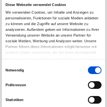
Diese Webseite verwendet Cookies
Im Bereich der Videobearbeitung schneidest
Wir verwenden Cookies, um Inhalte und Anzeigen zu
und gestaltest du Inhalte so, dass Botschaften
personalisieren, Funktionen für soziale Medien anbieten
visuell überzeugend und wirkungsvoll
zu können und die Zugriffe auf unsere Website zu
präsentiert werden.
analysieren. Außerdem geben wir Informationen zu Ihrer
Eigenständig verantwortest du die interne
Verwendung unserer Website an unsere Partner für
Projektkommunikation und erstellst dabei
soziale Medien, Werbung und Analysen weiter. Unsere
fesselnde Blogposts sowie informative
Partner führen diese Informationen möglicherweise mit
weiteren Daten zusammen, die Sie ihnen bereitgestellt
Newsletter, um alle Beteiligten auf dem
haben oder die sie im Rahmen Ihrer Nutzung der Dienste
Laufenden zu halten und zu begeistern.
gesammelt haben.
Einwilligungsauswahl
Notwendig
Profil
Ausbildung:
Studium im Bereich
Präferenzen
Kommunikations- und Medienmanagement,
Prozessmanagement, Projektmanagement,
Statistiken
Betriebswirtschaftslehre oder vergleichbar