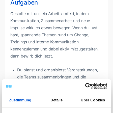
Aufgaben
Gestalte mit uns ein Arbeitsumfeld, in dem
Kommunikation, Zusammenarbeit und neue
Impulse wirklich etwas bewegen. Wenn du Lust
hast, spannende Themen rund um Change,
Trainings und interne Kommunikation
kennenzulernen und dabei aktiv mitzugestalten,
dann bewirb dich jetzt.
Du planst und organisierst Veranstaltungen,
die Teams zusammenbringen und die
Unternehmenskultur stärken.
Bei der Konzeption und Gestaltung
ansprechender Trainingsunterlagen bringst du
Zustimmung
Details
Über Cookies
deine Ideen ein und sorgst für eine
verständliche Vermittlung komplexer Inhalte.