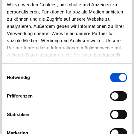
Tätigkeiten im Tagesgeschäft (z. B.
Wir verwenden Cookies, um Inhalte und Anzeigen zu
Auswertungen, Recherchen,
personalisieren, Funktionen für soziale Medien anbieten
zu können und die Zugriffe auf unsere Website zu
Datenaufbereitung)
analysieren. Außerdem geben wir Informationen zu Ihrer
Du arbeitest bei HR-Themen wie
Verwendung unserer Website an unsere Partner für
Beschäftigungsbedingungen und
soziale Medien, Werbung und Analysen weiter. Unsere
Personalprozessen mit und erhältst Einblicke
Partner führen diese Informationen möglicherweise mit
in rechtliche Rahmenbedingungen
weiteren Daten zusammen, die Sie ihnen bereitgestellt
haben oder die sie im Rahmen Ihrer Nutzung der Dienste
gesammelt haben.
Das erwartet dich:
Einwilligungsauswahl
Notwendig
Einblick in modernes Recruiting bei Bosch
Direkter Kontakt zu Bewerber:innen und
Präferenzen
Fachabteilungen
Eigenverantwortung statt „nur unterstützen“
Statistiken
Erfahrung in einem produzierenden
Unternehmen mit komplexen HR-Themen
Marketing