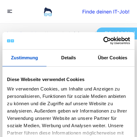
Finde deinen IT-Job!
Ihr Job hier!
Startseite
»
Jobs
»
Netzwerkadministrator:in (m/w/d)
Netzwerkadministrator:in
Zustimmung
Details
Über Cookies
(m/w/d)
Diese Webseite verwendet Cookies
Wir verwenden Cookies, um Inhalte und Anzeigen zu
Vollzeit
personalisieren, Funktionen für soziale Medien anbieten
Veröffentlicht vor 11 Monaten
zu können und die Zugriffe auf unsere Website zu
45000 - 80000 EUR / Jahr
Die Bewerbungen sind abgeschlossen
analysieren. Außerdem geben wir Informationen zu Ihrer
Verwendung unserer Website an unsere Partner für
soziale Medien, Werbung und Analysen weiter. Unsere
Partner führen diese Informationen möglicherweise mit