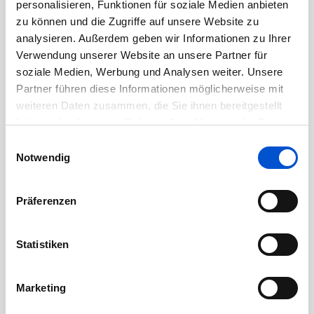
avancé à l’oral et à l’écrit, requis pour les
personalisieren, Funktionen für soziale Medien anbieten
communications et les revues avec le client et les
zu können und die Zugriffe auf unsere Website zu
analysieren. Außerdem geben wir Informationen zu Ihrer
équipes internationales (France).
Verwendung unserer Website an unsere Partner für
● Maîtrise de la suite Office / Google.
soziale Medien, Werbung und Analysen weiter. Unsere
Partner führen diese Informationen möglicherweise mit
Ce que nous offrons :
weiteren Daten zusammen, die Sie ihnen bereitgestellt
haben oder die sie im Rahmen Ihrer Nutzung der Dienste
Gamme complète d’avantages sociaux haut
gesammelt haben.
Einwilligungsauswahl
de gamme (assurances collectives, régimes
Notwendig
de retraite).
Präferenzen
Régime d’achat d’actions exclusif aux
employés.
Statistiken
Formule de travail flexible
[Optionnel –
Hybride / Présentiel : à préciser selon la
Marketing
politique du site]
.