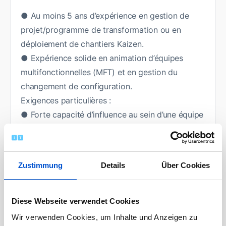
● Au moins 5 ans d’expérience en gestion de
projet/programme de transformation ou en
déploiement de chantiers Kaizen.
● Expérience solide en animation d’équipes
multifonctionnelles (MFT) et en gestion du
changement de configuration.
Exigences particulières :
● Forte capacité d’influence au sein d’une équipe
multifonctionnelle (leadership d’influence, sans
lien hiérarchique).
● Très autonome, motivé et souple ; excellente
Zustimmung
Details
Über Cookies
gestion des priorités et forte aptitude à
synthétiser des questions complexes pour les
comités directeurs.
Diese Webseite verwendet Cookies
● Bilinguisme français-anglais, avec un niveau
Wir verwenden Cookies, um Inhalte und Anzeigen zu