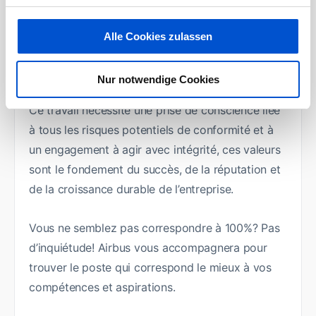
Opportunités de développement
Alle Cookies zulassen
professionnel et de formation continue au
sein d’un leader mondial.
Nur notwendige Cookies
Ce travail nécessite une prise de conscience liée
à tous les risques potentiels de conformité et à
un engagement à agir avec intégrité, ces valeurs
sont le fondement du succès, de la réputation et
de la croissance durable de l’entreprise.
Vous ne semblez pas correspondre à 100%? Pas
d’inquiétude! Airbus vous accompagnera pour
trouver le poste qui correspond le mieux à vos
compétences et aspirations.