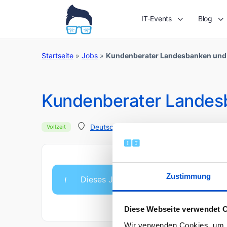
IT-Events
Blog
Startseite
»
Jobs
»
Kundenberater Landesbanken und
Kundenberater Landes
Veröffentlicht vor 1 Ja
Deutschland
Vollzeit
Zustimmung
Dieses Jobangebot ist abgelaufen.
Diese Webseite verwendet 
Wir verwenden Cookies, um I