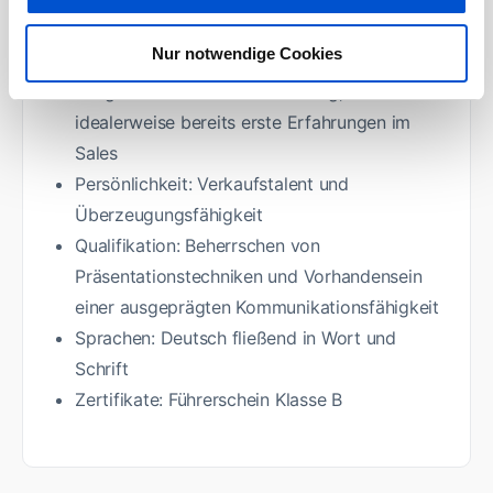
zusätzlich im Bereich der Sicherheitstechnik
Nur notwendige Cookies
Erfahrungen: Interesse an einer vertrieblichen
Tätigkeit mit technischem Bezug,
idealerweise bereits erste Erfahrungen im
Sales
Persönlichkeit: Verkaufstalent und
Überzeugungsfähigkeit
Qualifikation: Beherrschen von
Präsentationstechniken und Vorhandensein
einer ausgeprägten Kommunikationsfähigkeit
Sprachen: Deutsch fließend in Wort und
Schrift
Zertifikate: Führerschein Klasse B