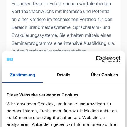
Für unser Team in Erfurt suchen wir talentierten
Vertriebsnachwuchs mit Interesse und Potential
an einer Karriere im technischen Vertrieb für den
Bereich Brandmeldesysteme, Sprachalarm- und
Evakuierungssysteme. Sie erhalten mittels eines
Seminarprogramms eine intensive Ausbildung u.a.
in den Bereichen Vertriebstechniken,
Kommunikation und Gebietsmanagement. Hier
werden Sie an folgende Aufgaben herangeführt,
die später zu Ihrem Tätigkeitsfeld gehören:
Zustimmung
Details
Über Cookies
Ermitteln von Absatzmöglichkeiten durch
Diese Webseite verwendet Cookies
Präsenz am Markt
Wir verwenden Cookies, um Inhalte und Anzeigen zu
Bedarfsfeststellung beim Kunden
personalisieren, Funktionen für soziale Medien anbieten
Präsentation von Produkten und Lösungen
zu können und die Zugriffe auf unsere Website zu
Erstellen und gezieltes Verfolgen von
analysieren. Außerdem geben wir Informationen zu Ihrer