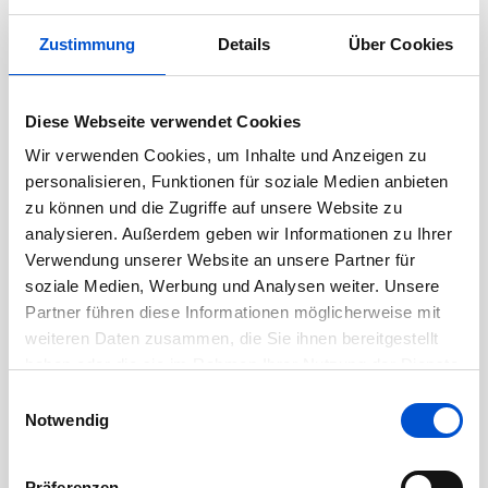
Benefits bei der Finanz
Informatik
Zustimmung
Details
Über Cookies
Gründe, um im #TeamFI zu arbeiten, gibt es viele
– neben flexiblen Arbeitszeiten, vergünstigten
Diese Webseite verwendet Cookies
Jobtickets oder der Möglichkeit mobil zu
Wir verwenden Cookies, um Inhalte und Anzeigen zu
arbeiten, gibt es noch einiges mehr.
personalisieren, Funktionen für soziale Medien anbieten
zu können und die Zugriffe auf unsere Website zu
analysieren. Außerdem geben wir Informationen zu Ihrer
Aufgaben:
Verwendung unserer Website an unsere Partner für
soziale Medien, Werbung und Analysen weiter. Unsere
Neu- und Weiterentwicklung der
Partner führen diese Informationen möglicherweise mit
Anwendung und Oberflächen mit Java und
weiteren Daten zusammen, die Sie ihnen bereitgestellt
TypeScript
haben oder die sie im Rahmen Ihrer Nutzung der Dienste
Technische Durchführung, Begleitung und
gesammelt haben.
Einwilligungsauswahl
Dokumentation von Testaktivitäten inkl.
Notwendig
Auf- und Ausbau von Testautomation
Bearbeitung von Anfragen unserer internen
Präferenzen