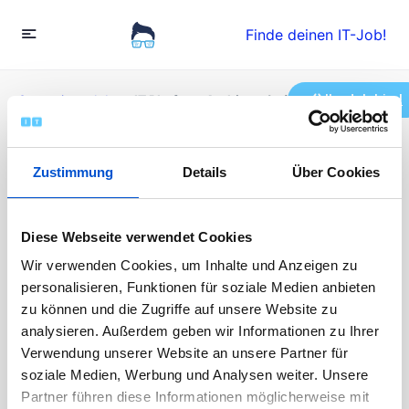
Finde deinen IT-Job!
Ihr Job hier!
Startseite
»
Jobs
»
IT Platform Architect (w/m/d)
IT Platform Architect
Zustimmung
Details
Über Cookies
(w/m/d)
Diese Webseite verwendet Cookies
Wir verwenden Cookies, um Inhalte und Anzeigen zu
Vollzeit
personalisieren, Funktionen für soziale Medien anbieten
Veröffentlicht vor 2 Jahren
zu können und die Zugriffe auf unsere Website zu
90000 - 120000 EUR / Jahr
Die Bewerbungen sind abgeschlossen
analysieren. Außerdem geben wir Informationen zu Ihrer
Verwendung unserer Website an unsere Partner für
soziale Medien, Werbung und Analysen weiter. Unsere
Partner führen diese Informationen möglicherweise mit