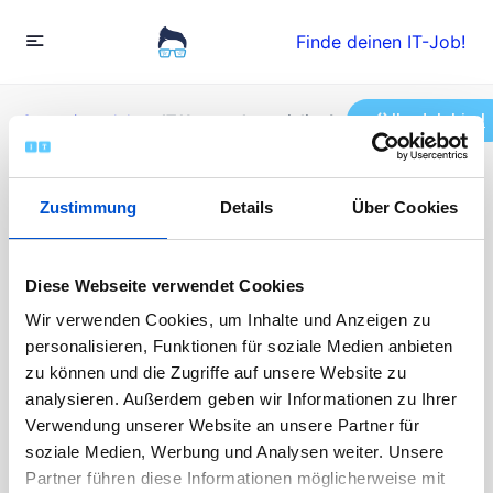
Finde deinen IT-Job!
Ihr Job hier!
Startseite
»
Jobs
»
IT Netzwerkspezialist (w/m/d)
IT Netzwerkspezialist
Zustimmung
Details
Über Cookies
(w/m/d)
Diese Webseite verwendet Cookies
Wir verwenden Cookies, um Inhalte und Anzeigen zu
Vollzeit
personalisieren, Funktionen für soziale Medien anbieten
Veröffentlicht vor 1 Jahr
zu können und die Zugriffe auf unsere Website zu
50000 - 80000 EUR / Jahr
Die Bewerbungen sind abgeschlossen
analysieren. Außerdem geben wir Informationen zu Ihrer
Verwendung unserer Website an unsere Partner für
soziale Medien, Werbung und Analysen weiter. Unsere
Partner führen diese Informationen möglicherweise mit