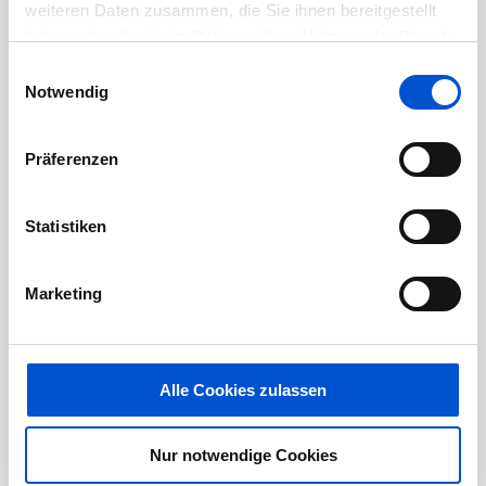
weiteren Daten zusammen, die Sie ihnen bereitgestellt
transfer.
haben oder die sie im Rahmen Ihrer Nutzung der Dienste
You will apply state-of-the-art machine
gesammelt haben.
Einwilligungsauswahl
learning techniques to gain valuable insights
Notwendig
from our data and improve preprocessing
and analysis.
Präferenzen
Furthermore, you will contribute to the
development of intelligent systems by
Statistiken
training, fine-tuning, and shaping the entire
lifecycle of machine learning models.
Marketing
Profil
Education:
studies in the field of Electrical
Alle Cookies zulassen
Engineering, Mechanical Engineering,
Computer Science or comparable
Nur notwendige Cookies
Experience and Knowledge:
in circuit design,