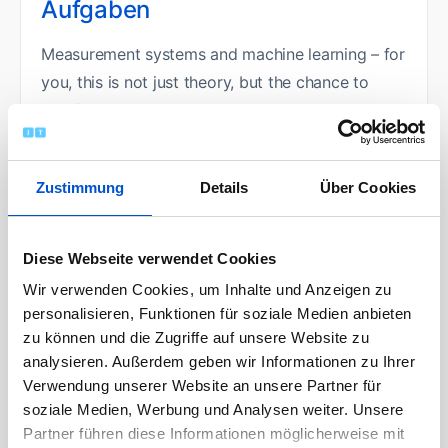
Aufgaben
Measurement systems and machine learning – for
you, this is not just theory, but the chance to
redefine precision and create intelligent
solutions? Then dive into the world of inertial
sensor characterization and shape the future of
Zustimmung
Details
Über Cookies
high-precision measurement technology with us.
During your internship you will optimize high-
Diese Webseite verwendet Cookies
precision measurement setups to significantly
Wir verwenden Cookies, um Inhalte und Anzeigen zu
elevate the accuracy and reliability of our
personalisieren, Funktionen für soziale Medien anbieten
advanced inertial sensors.
zu können und die Zugriffe auf unsere Website zu
With your ideas, you will boost the efficiency
analysieren. Außerdem geben wir Informationen zu Ihrer
Verwendung unserer Website an unsere Partner für
of our measurement processes and optimize
soziale Medien, Werbung und Analysen weiter. Unsere
data pipelines. You will capture key insights
Partner führen diese Informationen möglicherweise mit
while streamlining data collection and