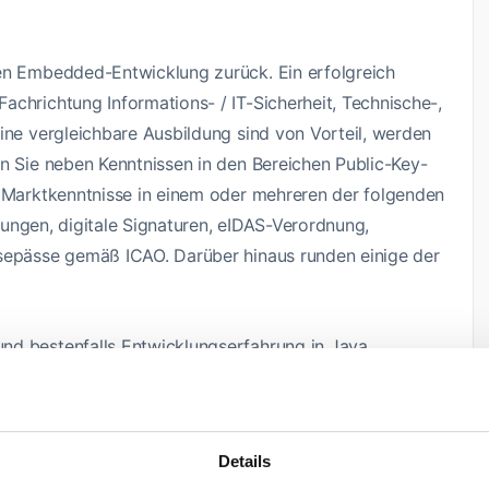
nen Embedded-Entwicklung zurück. Ein erfolgreich
achrichtung Informations- / IT-Sicherheit, Technische-,
ine vergleichbare Ausbildung sind von Vorteil, werden
en Sie neben Kenntnissen in den Bereichen Public-Key-
h Marktkenntnisse in einem oder mehreren der folgenden
lösungen, digitale Signaturen, eIDAS-Verordnung,
isepässe gemäß ICAO. Darüber hinaus runden einige der
nd bestenfalls Entwicklungserfahrung in Java
 der Arbeit mit Smartcards oder der Entwicklung von
 Card oder C und begrenzten Ressourcen
anderen Frameworks
Details
der Continous Integration, speziell Jenkins oder