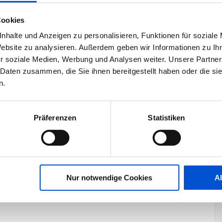
 und Ant
Cookies
ie außerdem Know-How im Bereich internationaler
nhalte und Anzeigen zu personalisieren, Funktionen für soziale
, ICAO9303 oder GlobalPlatform) mit
Website zu analysieren. Außerdem geben wir Informationen zu I
r soziale Medien, Werbung und Analysen weiter. Unsere Partner
 Daten zusammen, die Sie ihnen bereitgestellt haben oder die s
n.
ungsorientiert. Sie verfolgen Ihre Ziele motiviert und
n komplexen und technisch anspruchsvollen Umgebungen
en noch nicht alle oben aufgeführten Kenntnisse mit?
Präferenzen
Statistiken
ind alles. Mit der richtigen Einstellung machen wir Sie
Nur notwendige Cookies
A
und wachstumsstarken Branche, mit Top-Level-Kolleg*innen