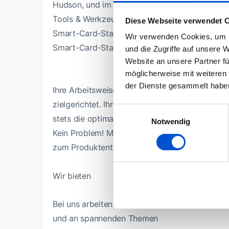
Hudson, und im Konfigurationsmanagement
Tools & Werkzeuge: Erfahrung mit Eclipse, Git
Diese Webseite verwendet 
Smart-Card-Standards: Idealerweise bringen S
Wir verwenden Cookies, um I
Smart-Card-Standards (z.B. ISO 7816, TR03110
und die Zugriffe auf unsere 
Website an unsere Partner fü
möglicherweise mit weiteren
der Dienste gesammelt habe
Ihre Arbeitsweise ist immer strukturiert und lös
zielgerichtet. Ihre Kreativität hilft Ihnen, i
Einwilligungsauswahl
stets die optimale Lösung zu finden. Sie bring
Notwendig
Kein Problem! Motivation und Lernbereitschaft s
zum Produktentwicklungsprofi!
Wir bieten
Bei uns arbeiten Sie in einer krisensicheren 
und an spannenden Themen