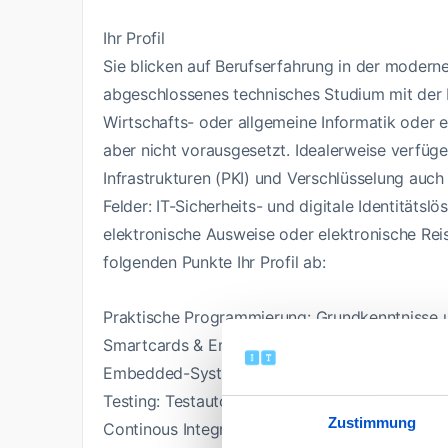
Ihr Profil
Sie blicken auf Berufserfahrung in der moder
abgeschlossenes technisches Studium mit der F
Wirtschafts- oder allgemeine Informatik oder e
aber nicht vorausgesetzt. Idealerweise verfüg
Infrastrukturen (PKI) und Verschlüsselung auc
Felder: IT-Sicherheits- und digitale Identitäts
elektronische Ausweise oder elektronische Re
folgenden Punkte Ihr Profil ab:
Praktische Programmierung: Grundkenntnisse u
Smartcards & Embedded-Systeme: Erfahrung in
Embedded-Systemen, optimalerweise mit Java
Testing: Testautomatisierung mit JUnit oder 
Zustimmung
Continous Integration: Erfahrungen im Bereich 