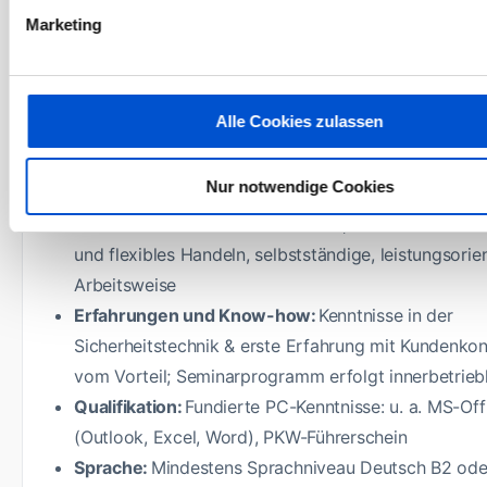
Marketing
Ausbildung:
Abgeschlossene Berufsausbildung im B
der Elektrotechnik, bspw. in den Fachrichtungen de
Elektroinstallation, Fernmeldetechnik, Informations-
Alle Cookies zulassen
Telekommunikationssysteme oder vergleichbare
Fachrichtungen mit Willen zur Weiterentwicklung
Nur notwendige Cookies
Persönlichkeit und
Arbeitsweise:
Kundenorientiertes, unternehmerisc
und flexibles Handeln, selbstständige, leistungsorien
Arbeitsweise
Erfahrungen und Know-how:
Kenntnisse in der
Sicherheitstechnik & erste Erfahrung mit Kundenkon
vom Vorteil; Seminarprogramm erfolgt innerbetrieb
Qualifikation:
Fundierte PC-Kenntnisse: u. a. MS-Off
(Outlook, Excel, Word), PKW-Führerschein
Sprache:
Mindestens Sprachniveau Deutsch B2 ode