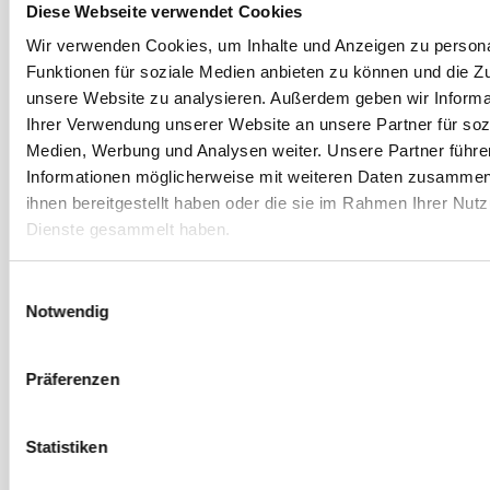
Diese Webseite verwendet Cookies
Leistungsorientierte Entlohnung und Sonderzahlun
Wir verwenden Cookies, um Inhalte und Anzeigen zu persona
30 Tage Urlaub und flexible Arbeitszeiten
Funktionen für soziale Medien anbieten zu können und die Zug
Firmen-KFZ mit der Möglichkeit zur bundesweiten
unsere Website zu analysieren. Außerdem geben wir Informa
Privatnutzung
Ihrer Verwendung unserer Website an unsere Partner für soz
Laptop und Smartphone mit der Möglichkeit zur
Medien, Werbung und Analysen weiter. Unsere Partner führe
Privatnutzung
Informationen möglicherweise mit weiteren Daten zusammen,
ihnen bereitgestellt haben oder die sie im Rahmen Ihrer Nut
Hochwertige Ausstattung an Arbeitsmitteln
Dienste gesammelt haben.
Umfangreiche Fortbildungsangebote und Aufstieg
Paten- & Einarbeitungsprogramm ab dem 1. Arbeit
Einwilligungsauswahl
Gemeinsame Zielorientierung in einem dynamisch
Notwendig
Zahlreiche Corporate Benefits für Bosch-Mitarbeit
Ihr Start in Berlin leicht gemacht: Wir unterstütze
Präferenzen
Sie aktiv bei Ihrem Umzug nach Berlin. Sprechen 
darauf an!
Statistiken
Profil