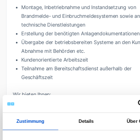
Montage, Inbetriebnahme und Instandsetzung von
Brandmelde- und Einbruchmeldesystemen sowie an
technische Dienstleistungen
Erstellung der benötigten Anlagendokumentatione
Übergabe der betriebsbereiten Systeme an den Kun
Abnahme mit Behörden etc.
Kundenorientierte Arbeitszeit
Teilnahme am Bereitschaftsdienst außerhalb der
Geschäftszeit
Wir bieten Ihnen:
Ihre Wohnregion als Einsatzgebiet (im Raum Berlin /
Brandenburg)
Zustimmung
Details
Über 
Eine interessante vielseitige Tätigkeit mit Perspekti
einem Großunternehmen