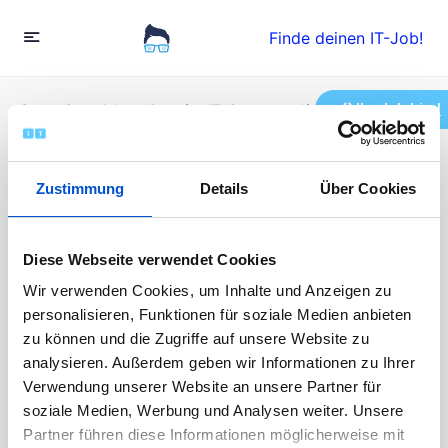
Finde deinen IT-Job!
Ihr Job hier!
Startseite
»
Jobs
»
Creative IT-Supporter*in (m/w/d)
Creative IT-Supporter*in
Zustimmung
Details
Über Cookies
(m/w/d)
Diese Webseite verwendet Cookies
Wir verwenden Cookies, um Inhalte und Anzeigen zu
Vollzeit
personalisieren, Funktionen für soziale Medien anbieten
Veröffentlicht vor 3 Jahren
zu können und die Zugriffe auf unsere Website zu
30.000 - 45000 EUR / Jahr
Die Bewerbungen sind abgeschlossen
analysieren. Außerdem geben wir Informationen zu Ihrer
Verwendung unserer Website an unsere Partner für
soziale Medien, Werbung und Analysen weiter. Unsere
Partner führen diese Informationen möglicherweise mit