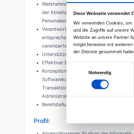
Wahrnehmung von Führungsaufgaben im Ra
der Abteilung (Mitarbeitergespräche, Ziel
Diese Webseite verwendet 
Personalentwicklung)
Wir verwenden Cookies, um I
Verantwortliche Durchführung der Aufgab
und die Zugriffe auf unsere 
entsprechend der Unternehmens-, Geschäf
Website an unsere Partner fü
möglicherweise mit weiteren
vereinbarten Ziele
der Dienste gesammelt habe
Unterstützung des Bereichsleiters in ope
Effektiver Einsatz und Steuerung der Mit
Einwilligungsauswahl
Konzeption, Planung, Installation, Konfigur
Notwendig
Softwarekomponenten auf der z-Plattfor
Transaktionsmonitore (aktuell IMS und C
Administrationstools auf dem Mainframe
Bereitstellung, Pflege und Support der P
Profil:
Abgeschlossenes Studium der Informatik o