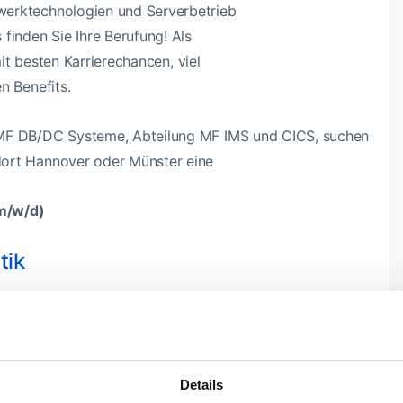
werktechnologien und Serverbetrieb
finden Sie Ihre Berufung! Als
mit besten Karrierechancen, viel
n Benefits.
 MF DB/DC Systeme, Abteilung MF IMS und CICS, suchen
dort Hannover oder Münster eine
(m/w/d)
tik
le – neben flexiblen Arbeitszeiten, vergünstigten
ten, gibt es noch einiges mehr.
Details