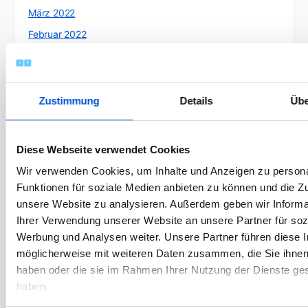
März 2022
Februar 2022
Januar 2022
Dezember 2021
November 2021
Zustimmung
Details
Übe
Oktober 2021
September 2021
Diese Webseite verwendet Cookies
August 2021
Wir verwenden Cookies, um Inhalte und Anzeigen zu persona
Juli 2021
Funktionen für soziale Medien anbieten zu können und die Zug
unsere Website zu analysieren. Außerdem geben wir Informa
Juni 2021
Ihrer Verwendung unserer Website an unsere Partner für soz
Mai 2021
Werbung und Analysen weiter. Unsere Partner führen diese 
April 2021
möglicherweise mit weiteren Daten zusammen, die Sie ihnen 
März 2021
haben oder die sie im Rahmen Ihrer Nutzung der Dienste g
haben.
Februar 2021