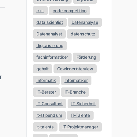
c++
code competition
data scientist
Datenanalyse
Datenanalyst
datenschutz
digitalisierung
fachinformatiker
Förderung
gehalt
Gewinnerinterview
f
Informatik
Informatiker
IT-Berater
IT-Branche
IT-Consultant
IT-Sicherheit
it-stipendium
IT-Talente
it-talents
IT Projektmanager