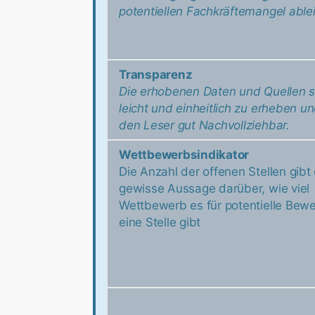
potentiellen Fachkräftemangel ablei
Transparenz
Die erhobenen Daten und Quellen s
leicht und einheitlich zu erheben un
den Leser gut Nachvollziehbar.
Wettbewerbsindikator
Die Anzahl der offenen Stellen gibt
gewisse Aussage darüber, wie viel
Wettbewerb es für potentielle Bew
eine Stelle gibt