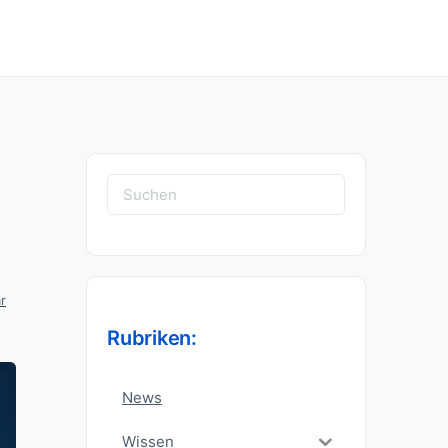
Suchen
nach:
r
Rubriken:
News
Wissen