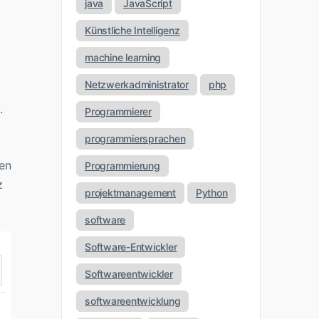
java
JavaScript
Künstliche Intelligenz
machine learning
Netzwerkadministrator
php
.
Programmierer
programmiersprachen
nen
Programmierung
z
projektmanagement
Python
software
Software-Entwickler
Softwareentwickler
softwareentwicklung