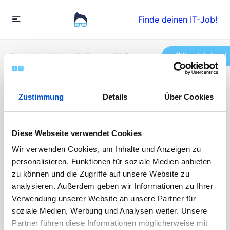
Finde deinen IT-Job!
Ihr Job hier!
Startseite
»
Jobs
»
Sr. Remote Maintenance Technician
(NASA)
Zustimmung
Details
Über Cookies
Sr. Remote Maintenance
Technician (NASA)
Diese Webseite verwendet Cookies
Wir verwenden Cookies, um Inhalte und Anzeigen zu
personalisieren, Funktionen für soziale Medien anbieten
Vollzeit
zu können und die Zugriffe auf unsere Website zu
Veröffentlicht vor 11 Monaten
analysieren. Außerdem geben wir Informationen zu Ihrer
70000 - 95000 EUR / Jahr
Verwendung unserer Website an unsere Partner für
Die Bewerbungen sind abgeschlossen
soziale Medien, Werbung und Analysen weiter. Unsere
Partner führen diese Informationen möglicherweise mit