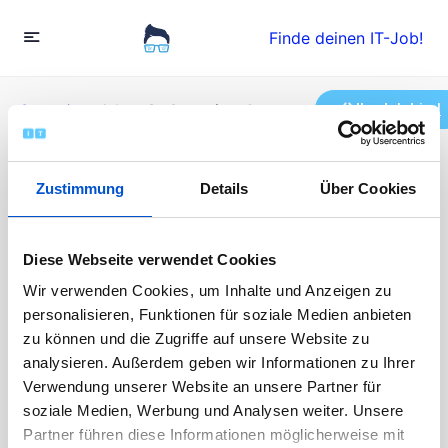
Finde deinen IT-Job!
Ihr Job hier!
Startseite
»
Jobs
»
Sr. Operations Improvement Manager –
Aerospace (Contract)
Zustimmung
Details
Über Cookies
Sr. Operations
Improvement Manager –
Diese Webseite verwendet Cookies
Wir verwenden Cookies, um Inhalte und Anzeigen zu
Aerospace (Contract)
personalisieren, Funktionen für soziale Medien anbieten
zu können und die Zugriffe auf unsere Website zu
Vollzeit
analysieren. Außerdem geben wir Informationen zu Ihrer
Veröffentlicht vor 11 Monaten
Verwendung unserer Website an unsere Partner für
90000 - 110000 EUR / Jahr
soziale Medien, Werbung und Analysen weiter. Unsere
Die Bewerbungen sind abgeschlossen
Partner führen diese Informationen möglicherweise mit