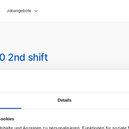
Jobangebote
 2nd shift
Die Bewerbungen sind abg
1 Jahr
50000 - 75000 EUR / Jahr
Details
Cookies
nhalte und Anzeigen zu personalisieren, Funktionen für soziale