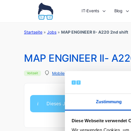
IT-Events
Blog
Startseite
»
Jobs
»
MAP ENGINEER II- A220 2nd shift
MAP ENGINEER II- A220
Veröffentlicht vor 
Mobile, AL - FAL
Vollzeit
Zustimmung
Dieses Jobangebot ist abgelaufen.
Diese Webseite verwendet 
Wir verwenden Cookies, um I