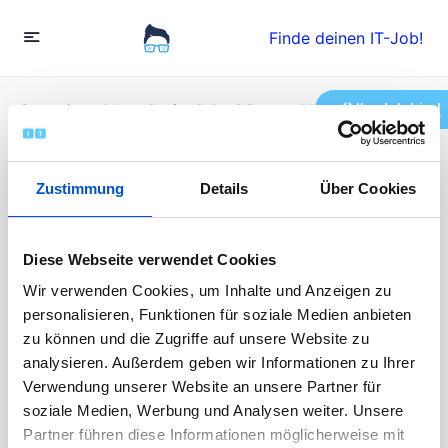
Finde deinen IT-Job!
Ihr Job hier!
Startseite
»
Jobs
»
Senior Sales & Partner Manager AI and
s+c (m/w/d)
Zustimmung
Details
Über Cookies
Senior Sales & Partner
Manager AI and s+c
Diese Webseite verwendet Cookies
Wir verwenden Cookies, um Inhalte und Anzeigen zu
(m/w/d)
personalisieren, Funktionen für soziale Medien anbieten
zu können und die Zugriffe auf unsere Website zu
Vollzeit
analysieren. Außerdem geben wir Informationen zu Ihrer
Veröffentlicht vor 1 Jahr
Verwendung unserer Website an unsere Partner für
90000 - 120000 EUR / Jahr
soziale Medien, Werbung und Analysen weiter. Unsere
Die Bewerbungen sind abgeschlossen
Partner führen diese Informationen möglicherweise mit