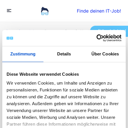
Finde deinen IT-Job!
Ihr Job hier!
Startseite
»
Jobs
»
»Programmierer:in Hardware Security
Labor«
Zustimmung
Details
Über Cookies
»Programmierer:in
Hardware Security Labor«
Diese Webseite verwendet Cookies
Wir verwenden Cookies, um Inhalte und Anzeigen zu
personalisieren, Funktionen für soziale Medien anbieten
Vollzeit
zu können und die Zugriffe auf unsere Website zu
Veröffentlicht vor 1 Jahr
analysieren. Außerdem geben wir Informationen zu Ihrer
70000 - 120000 EUR / Jahr
Verwendung unserer Website an unsere Partner für
Die Bewerbungen sind abgeschlossen
soziale Medien, Werbung und Analysen weiter. Unsere
Partner führen diese Informationen möglicherweise mit