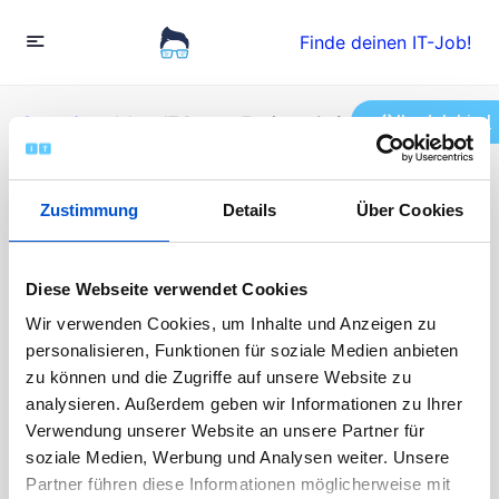
Finde deinen IT-Job!
Ihr Job hier!
Startseite
»
Jobs
»
IT System Engineer (w/m/d) Network-
Security
Zustimmung
Details
Über Cookies
IT System Engineer
(w/m/d) Network-
Diese Webseite verwendet Cookies
Wir verwenden Cookies, um Inhalte und Anzeigen zu
Security
personalisieren, Funktionen für soziale Medien anbieten
zu können und die Zugriffe auf unsere Website zu
Vollzeit
analysieren. Außerdem geben wir Informationen zu Ihrer
Veröffentlicht vor 1 Jahr
Verwendung unserer Website an unsere Partner für
60000 - 85000 EUR / Jahr
soziale Medien, Werbung und Analysen weiter. Unsere
Die Bewerbungen sind abgeschlossen
Partner führen diese Informationen möglicherweise mit