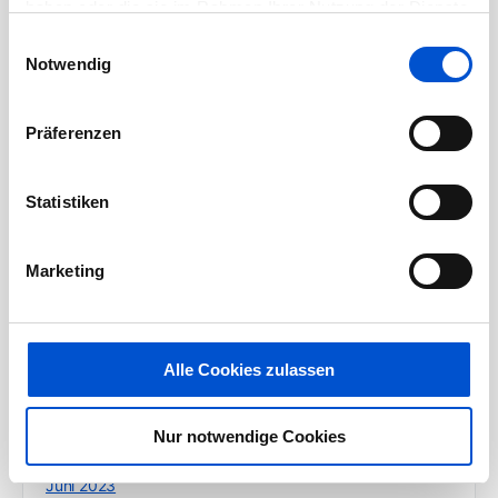
August 2024
haben oder die sie im Rahmen Ihrer Nutzung der Dienste
gesammelt haben.
Juli 2024
Einwilligungsauswahl
Notwendig
Juni 2024
Mai 2024
Präferenzen
April 2024
März 2024
Statistiken
Februar 2024
Januar 2024
Marketing
Dezember 2023
November 2023
Oktober 2023
Alle Cookies zulassen
September 2023
August 2023
Nur notwendige Cookies
Juli 2023
Juni 2023