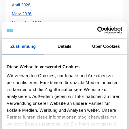
April 2026
März 2026
November 2025
Oktober 2025
Juli 2025
Zustimmung
Details
Über Cookies
Juni 2025
Mai 2025
Diese Webseite verwendet Cookies
April 2025
Wir verwenden Cookies, um Inhalte und Anzeigen zu
März 2025
personalisieren, Funktionen für soziale Medien anbieten
Februar 2025
zu können und die Zugriffe auf unsere Website zu
Januar 2025
analysieren. Außerdem geben wir Informationen zu Ihrer
Dezember 2024
Verwendung unserer Website an unsere Partner für
soziale Medien, Werbung und Analysen weiter. Unsere
Oktober 2024
Partner führen diese Informationen möglicherweise mit
September 2024
weiteren Daten zusammen, die Sie ihnen bereitgestellt